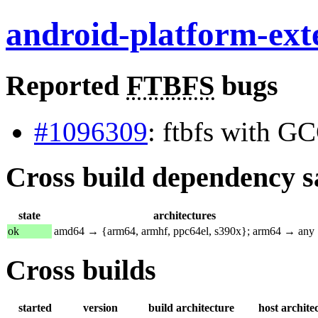
android-platform-exte
Reported
FTBFS
bugs
#1096309
: ftbfs with G
Cross build dependency sat
state
architectures
ok
amd64 → {arm64, armhf, ppc64el, s390x}; arm64 → any
Cross builds
started
version
build architecture
host archite