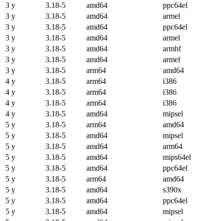
3 y
3.18-5
amd64
ppc64el
3 y
3.18-5
amd64
armel
3 y
3.18-5
amd64
ppc64el
3 y
3.18-5
amd64
armel
3 y
3.18-5
amd64
armhf
3 y
3.18-5
amd64
armel
3 y
3.18-5
arm64
amd64
4 y
3.18-5
arm64
i386
4 y
3.18-5
arm64
i386
4 y
3.18-5
arm64
i386
4 y
3.18-5
amd64
mipsel
5 y
3.18-5
arm64
amd64
5 y
3.18-5
amd64
mipsel
5 y
3.18-5
amd64
arm64
5 y
3.18-5
amd64
mips64el
5 y
3.18-5
amd64
ppc64el
5 y
3.18-5
arm64
amd64
5 y
3.18-5
amd64
s390x
5 y
3.18-5
amd64
ppc64el
5 y
3.18-5
amd64
mipsel