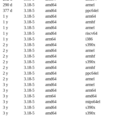
290 d
3.18-5
amd64
armel
377 d
3.18-5
amd64
ppc64el
1 y
3.18-5
amd64
arm64
1 y
3.18-5
amd64
armhf
1 y
3.18-5
amd64
armel
1 y
3.18-5
amd64
riscv64
1 y
3.18-5
arm64
i386
2 y
3.18-5
amd64
s390x
2 y
3.18-5
amd64
armel
2 y
3.18-5
amd64
armhf
2 y
3.18-5
amd64
s390x
2 y
3.18-5
amd64
armhf
2 y
3.18-5
amd64
ppc64el
2 y
3.18-5
amd64
armel
3 y
3.18-5
amd64
armel
3 y
3.18-5
amd64
arm64
3 y
3.18-5
arm64
amd64
3 y
3.18-5
amd64
mips64el
3 y
3.18-5
amd64
s390x
3 y
3.18-5
amd64
s390x