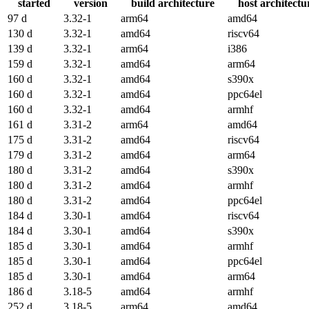
started
version
build architecture
host architectu
97 d
3.32-1
arm64
amd64
130 d
3.32-1
amd64
riscv64
139 d
3.32-1
arm64
i386
159 d
3.32-1
amd64
arm64
160 d
3.32-1
amd64
s390x
160 d
3.32-1
amd64
ppc64el
160 d
3.32-1
amd64
armhf
161 d
3.31-2
arm64
amd64
175 d
3.31-2
amd64
riscv64
179 d
3.31-2
amd64
arm64
180 d
3.31-2
amd64
s390x
180 d
3.31-2
amd64
armhf
180 d
3.31-2
amd64
ppc64el
184 d
3.30-1
amd64
riscv64
184 d
3.30-1
amd64
s390x
185 d
3.30-1
amd64
armhf
185 d
3.30-1
amd64
ppc64el
185 d
3.30-1
amd64
arm64
186 d
3.18-5
amd64
armhf
252 d
3.18-5
arm64
amd64