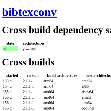
bibtexconv
Cross build dependency sat
state
architectures
ok
any → any
Cross builds
started
version
build architecture
host architectu
133 d
2.1.1-1
arm64
amd64
154 d
2.1.1-1
arm64
i386
155 d
2.1.1-1
amd64
riscv64
156 d
2.1.1-1
amd64
armhf
156 d
2.1.1-1
amd64
arm64
156 d
2.1.1-1
amd64
ppc64el