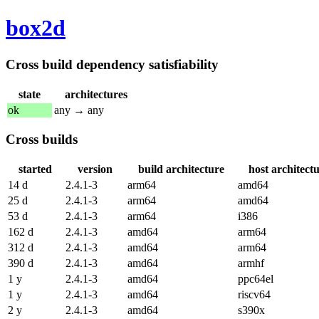
box2d
Cross build dependency satisfiability
state
architectures
ok
any → any
Cross builds
started
version
build architecture
host architect
14 d
2.4.1-3
arm64
amd64
25 d
2.4.1-3
arm64
amd64
53 d
2.4.1-3
arm64
i386
162 d
2.4.1-3
amd64
arm64
312 d
2.4.1-3
amd64
arm64
390 d
2.4.1-3
amd64
armhf
1 y
2.4.1-3
amd64
ppc64el
1 y
2.4.1-3
amd64
riscv64
2 y
2.4.1-3
amd64
s390x