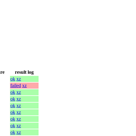
ure
result log
ok
xz
failed
xz
ok
xz
ok
xz
ok
xz
ok
xz
ok
xz
ok
xz
ok
xz