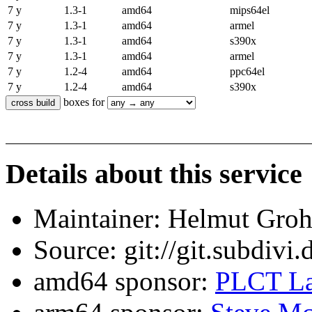
7 y
1.3-1
amd64
mips64el
7 y
1.3-1
amd64
armel
7 y
1.3-1
amd64
s390x
7 y
1.3-1
amd64
armel
7 y
1.2-4
amd64
ppc64el
7 y
1.2-4
amd64
s390x
boxes for
Details about this service
Maintainer: Helmut Gro
Source: git://git.subdivi
amd64 sponsor:
PLCT La