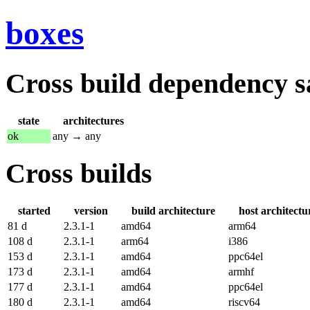
boxes
Cross build dependency sat
state
architectures
ok
any → any
Cross builds
started
version
build architecture
host architectu
81 d
2.3.1-1
amd64
arm64
108 d
2.3.1-1
arm64
i386
153 d
2.3.1-1
amd64
ppc64el
173 d
2.3.1-1
amd64
armhf
177 d
2.3.1-1
amd64
ppc64el
180 d
2.3.1-1
amd64
riscv64