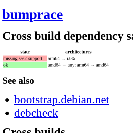
bumprace
Cross build dependency sat
state
architectures
missing sse2-support
arm64 → i386
ok
amd64 → any; arm64 → amd64
See also
bootstrap.debian.net
debcheck
Cross builds