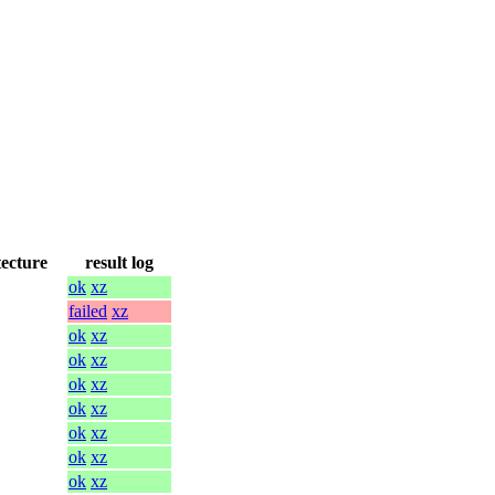
tecture
result log
ok
xz
failed
xz
ok
xz
ok
xz
ok
xz
ok
xz
ok
xz
ok
xz
ok
xz