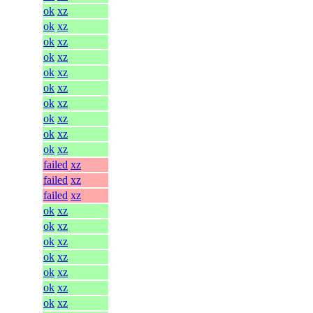
ok
xz
ok
xz
ok
xz
ok
xz
ok
xz
ok
xz
ok
xz
ok
xz
ok
xz
ok
xz
failed
xz
failed
xz
failed
xz
ok
xz
ok
xz
ok
xz
ok
xz
ok
xz
ok
xz
ok
xz