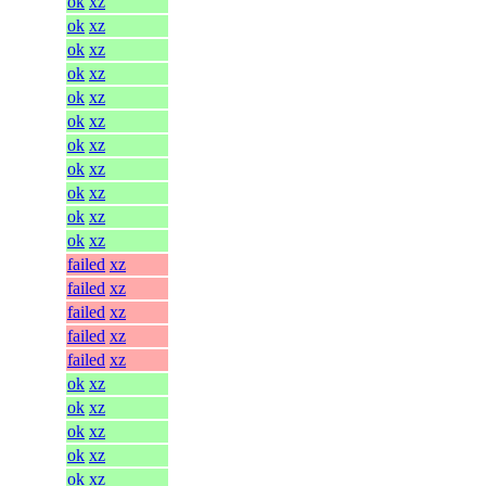
ok
xz
ok
xz
ok
xz
ok
xz
ok
xz
ok
xz
ok
xz
ok
xz
ok
xz
ok
xz
ok
xz
failed
xz
failed
xz
failed
xz
failed
xz
failed
xz
ok
xz
ok
xz
ok
xz
ok
xz
ok
xz