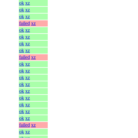
ok
xz
ok
xz
ok
xz
failed
xz
ok
xz
ok
xz
ok
xz
ok
xz
failed
xz
ok
xz
ok
xz
ok
xz
ok
xz
ok
xz
ok
xz
ok
xz
ok
xz
ok
xz
failed
xz
ok
xz