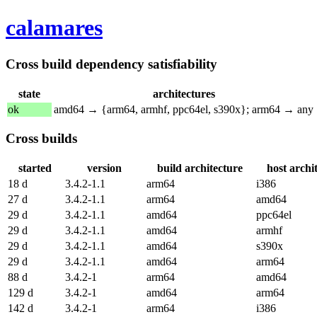
calamares
Cross build dependency satisfiability
state
architectures
ok
amd64 → {arm64, armhf, ppc64el, s390x}; arm64 → any
Cross builds
started
version
build architecture
host archi
18 d
3.4.2-1.1
arm64
i386
27 d
3.4.2-1.1
arm64
amd64
29 d
3.4.2-1.1
amd64
ppc64el
29 d
3.4.2-1.1
amd64
armhf
29 d
3.4.2-1.1
amd64
s390x
29 d
3.4.2-1.1
amd64
arm64
88 d
3.4.2-1
arm64
amd64
129 d
3.4.2-1
amd64
arm64
142 d
3.4.2-1
arm64
i386