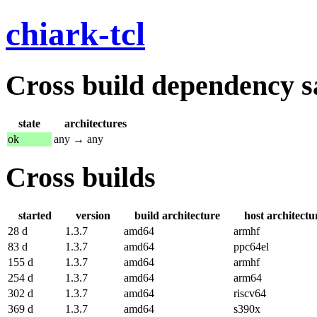
chiark-tcl
Cross build dependency sat
state
architectures
ok
any → any
Cross builds
started
version
build architecture
host architectu
28 d
1.3.7
amd64
armhf
83 d
1.3.7
amd64
ppc64el
155 d
1.3.7
amd64
armhf
254 d
1.3.7
amd64
arm64
302 d
1.3.7
amd64
riscv64
369 d
1.3.7
amd64
s390x