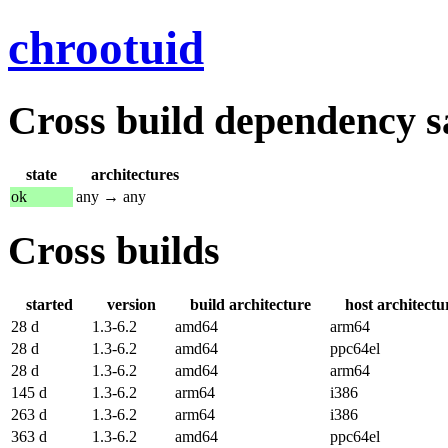
chrootuid
Cross build dependency sat
state
architectures
ok
any → any
Cross builds
started
version
build architecture
host architectu
28 d
1.3-6.2
amd64
arm64
28 d
1.3-6.2
amd64
ppc64el
28 d
1.3-6.2
amd64
arm64
145 d
1.3-6.2
arm64
i386
263 d
1.3-6.2
arm64
i386
363 d
1.3-6.2
amd64
ppc64el