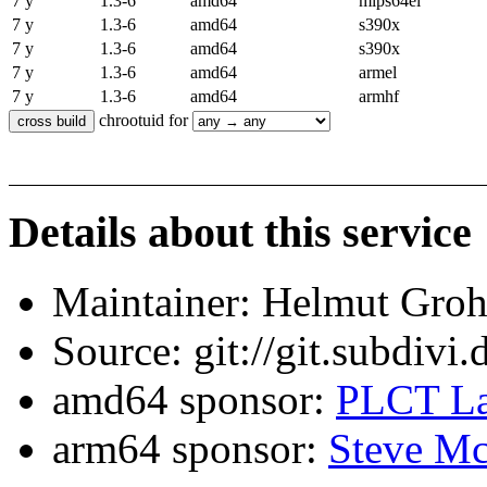
7 y
1.3-6
amd64
mips64el
7 y
1.3-6
amd64
s390x
7 y
1.3-6
amd64
s390x
7 y
1.3-6
amd64
armel
7 y
1.3-6
amd64
armhf
chrootuid for
Details about this service
Maintainer: Helmut Gro
Source: git://git.subdivi
amd64 sponsor:
PLCT La
arm64 sponsor:
Steve Mc