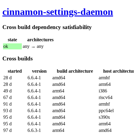
cinnamon-settings-daemon
Cross build dependency satisfiability
state
architectures
ok
any → any
Cross builds
started
version
build architecture
host architectu
28 d
6.6.4-1
amd64
armhf
28 d
6.6.4-1
amd64
arm64
49 d
6.6.4-1
arm64
i386
67 d
6.6.4-1
amd64
riscv64
91 d
6.6.4-1
amd64
armhf
93 d
6.6.4-1
amd64
ppc64el
95 d
6.6.4-1
amd64
s390x
95 d
6.6.4-1
amd64
arm64
97 d
6.6.3-1
arm64
amd64