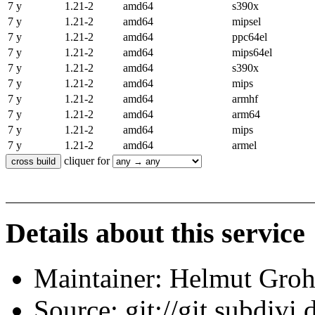
7 y
1.21-2
amd64
s390x
7 y
1.21-2
amd64
mipsel
7 y
1.21-2
amd64
ppc64el
7 y
1.21-2
amd64
mips64el
7 y
1.21-2
amd64
s390x
7 y
1.21-2
amd64
mips
7 y
1.21-2
amd64
armhf
7 y
1.21-2
amd64
arm64
7 y
1.21-2
amd64
mips
7 y
1.21-2
amd64
armel
cliquer for
Details about this service
Maintainer: Helmut Gro
Source: git://git.subdivi