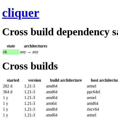
cliquer
Cross build dependency sat
state
architectures
ok
any → any
Cross builds
started
version
build architecture
host architectu
282 d
1.21-3
amd64
armel
364 d
1.21-3
amd64
ppc64el
1 y
1.21-3
amd64
armel
1 y
1.21-3
arm64
amd64
1 y
1.21-3
amd64
riscv64
1 y
1.21-3
amd64
armel