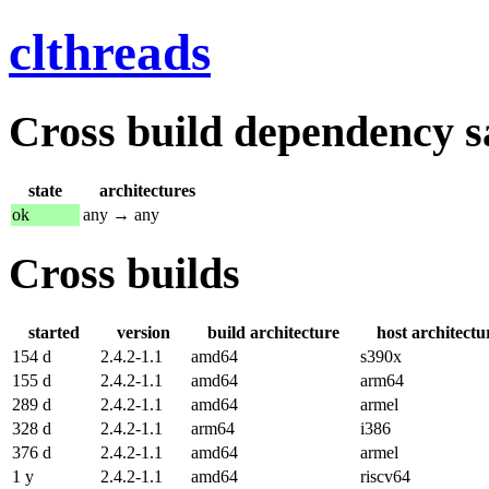
clthreads
Cross build dependency sat
state
architectures
ok
any → any
Cross builds
started
version
build architecture
host architectu
154 d
2.4.2-1.1
amd64
s390x
155 d
2.4.2-1.1
amd64
arm64
289 d
2.4.2-1.1
amd64
armel
328 d
2.4.2-1.1
arm64
i386
376 d
2.4.2-1.1
amd64
armel
1 y
2.4.2-1.1
amd64
riscv64