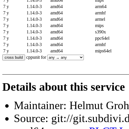
7 y
1.14.0-3
amd64
mips
7 y
1.14.0-3
amd64
arm64
7 y
1.14.0-3
amd64
armhf
7 y
1.14.0-3
amd64
armel
7 y
1.14.0-3
amd64
mips
7 y
1.14.0-3
amd64
s390x
7 y
1.14.0-3
amd64
ppc64el
7 y
1.14.0-3
amd64
armhf
7 y
1.14.0-3
amd64
mips64el
cppunit for
Details about this service
Maintainer: Helmut Gro
Source: git://git.subdivi