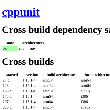
cppunit
Cross build dependency sat
state
architectures
ok
any → any
Cross builds
started
version
build architecture
host architectu
27 d
1.15.1-4
amd64
arm64
128 d
1.15.1-4
amd64
arm64
163 d
1.15.1-4
amd64
s390x
175 d
1.15.1-4
arm64
i386
197 d
1.15.1-4
arm64
i386
255 d
1.15.1-4
amd64
s390x