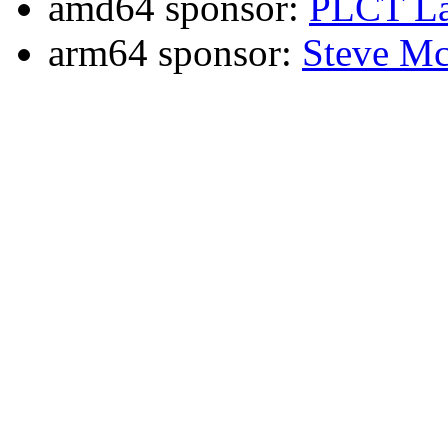
amd64 sponsor:
PLCT La
arm64 sponsor:
Steve Mc