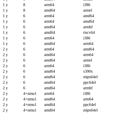
1 y
8
arm64
i386
1 y
8
amd64
armel
1 y
6
arm64
amd64
1 y
6
arm64
amd64
1 y
6
amd64
armhf
1 y
6
amd64
riscv64
1 y
6
arm64
i386
1 y
6
amd64
arm64
2 y
6
arm64
amd64
2 y
6
amd64
arm64
2 y
6
amd64
armel
2 y
6
arm64
i386
2 y
6
amd64
s390x
2 y
6
amd64
mips64el
2 y
6
amd64
ppc64el
2 y
6
amd64
armhf
2 y
4+nmu1
arm64
i386
2 y
4+nmu1
amd64
arm64
2 y
4+nmu1
amd64
ppc64el
2 y
4+nmu1
amd64
mips64el