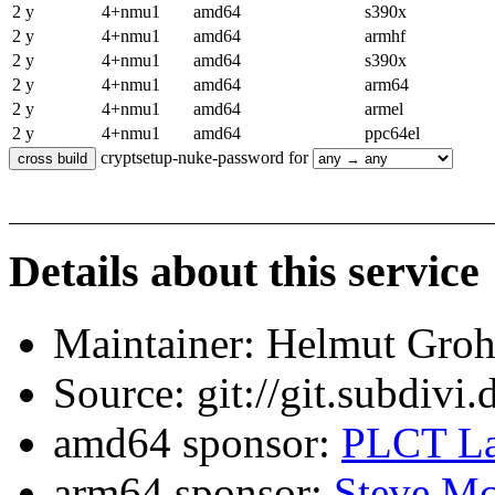
2 y
4+nmu1
amd64
s390x
2 y
4+nmu1
amd64
armhf
2 y
4+nmu1
amd64
s390x
2 y
4+nmu1
amd64
arm64
2 y
4+nmu1
amd64
armel
2 y
4+nmu1
amd64
ppc64el
cryptsetup-nuke-password for
Details about this service
Maintainer: Helmut Gro
Source: git://git.subdivi
amd64 sponsor:
PLCT La
arm64 sponsor:
Steve Mc