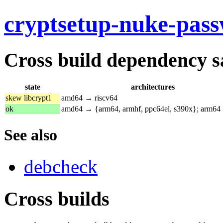
cryptsetup-nuke-pas
Cross build dependency sat
state
architectures
skew libcrypt1
amd64 → riscv64
ok
amd64 → {arm64, armhf, ppc64el, s390x}; arm64
See also
debcheck
Cross builds