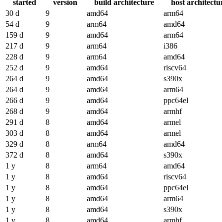
started
version
build architecture
host architectu
30 d
9
amd64
arm64
54 d
9
arm64
amd64
159 d
9
amd64
arm64
217 d
9
arm64
i386
228 d
9
arm64
amd64
252 d
9
amd64
riscv64
264 d
9
amd64
s390x
264 d
9
amd64
arm64
266 d
9
amd64
ppc64el
268 d
9
amd64
armhf
291 d
8
amd64
armel
303 d
8
amd64
armel
329 d
8
arm64
amd64
372 d
8
amd64
s390x
1 y
8
arm64
amd64
1 y
8
amd64
riscv64
1 y
8
amd64
ppc64el
1 y
8
amd64
arm64
1 y
8
amd64
s390x
1 y
8
amd64
armhf