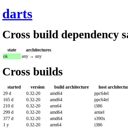
darts
Cross build dependency sat
state
architectures
ok
any → any
Cross builds
started
version
build architecture
host architectu
29 d
0.32-20
amd64
ppc64el
165 d
0.32-20
amd64
ppc64el
210 d
0.32-20
arm64
i386
299 d
0.32-20
amd64
armel
377 d
0.32-20
amd64
s390x
1 y
0.32-20
arm64
i386