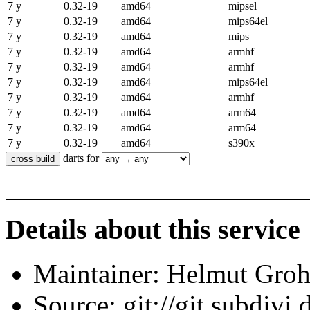
7 y
0.32-19
amd64
mipsel
7 y
0.32-19
amd64
mips64el
7 y
0.32-19
amd64
mips
7 y
0.32-19
amd64
armhf
7 y
0.32-19
amd64
armhf
7 y
0.32-19
amd64
mips64el
7 y
0.32-19
amd64
armhf
7 y
0.32-19
amd64
arm64
7 y
0.32-19
amd64
arm64
7 y
0.32-19
amd64
s390x
darts for
Details about this service
Maintainer: Helmut Gro
Source: git://git.subdivi