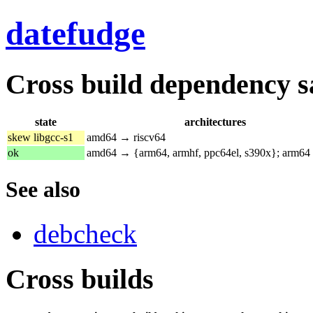
datefudge
Cross build dependency sat
state
architectures
skew libgcc-s1
amd64 → riscv64
ok
amd64 → {arm64, armhf, ppc64el, s390x}; arm64
See also
debcheck
Cross builds