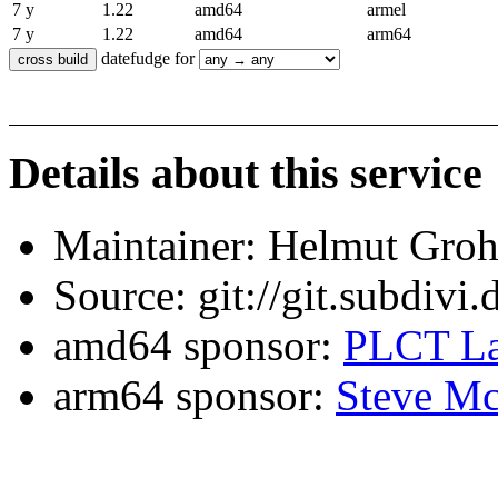
7 y
1.22
amd64
armel
7 y
1.22
amd64
arm64
datefudge for
Details about this service
Maintainer: Helmut Gro
Source: git://git.subdivi
amd64 sponsor:
PLCT La
arm64 sponsor:
Steve Mc