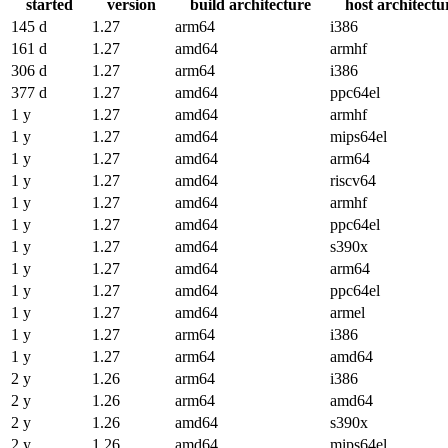
started
version
build architecture
host architectu
145 d
1.27
arm64
i386
161 d
1.27
amd64
armhf
306 d
1.27
arm64
i386
377 d
1.27
amd64
ppc64el
1 y
1.27
amd64
armhf
1 y
1.27
amd64
mips64el
1 y
1.27
amd64
arm64
1 y
1.27
amd64
riscv64
1 y
1.27
amd64
armhf
1 y
1.27
amd64
ppc64el
1 y
1.27
amd64
s390x
1 y
1.27
amd64
arm64
1 y
1.27
amd64
ppc64el
1 y
1.27
amd64
armel
1 y
1.27
arm64
i386
1 y
1.27
arm64
amd64
2 y
1.26
arm64
i386
2 y
1.26
arm64
amd64
2 y
1.26
amd64
s390x
2 y
1.26
amd64
mips64el