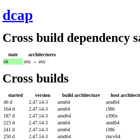
dcap
Cross build dependency sat
state
architectures
ok
any → any
Cross builds
started
version
build architecture
host architect
46 d
2.47.14-3
arm64
amd64
164 d
2.47.14-3
arm64
i386
187 d
2.47.14-3
amd64
s390x
225 d
2.47.14-3
arm64
amd64
241 d
2.47.14-3
arm64
i386
250 d
2.47.14-3
amd64
riscv64