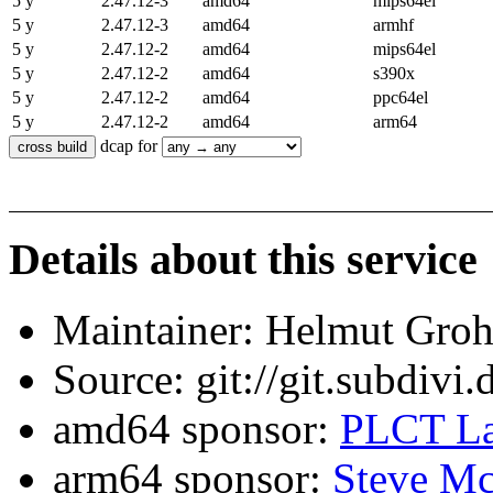
5 y
2.47.12-3
amd64
mips64el
5 y
2.47.12-3
amd64
armhf
5 y
2.47.12-2
amd64
mips64el
5 y
2.47.12-2
amd64
s390x
5 y
2.47.12-2
amd64
ppc64el
5 y
2.47.12-2
amd64
arm64
dcap for
Details about this service
Maintainer: Helmut Gro
Source: git://git.subdivi
amd64 sponsor:
PLCT La
arm64 sponsor:
Steve Mc