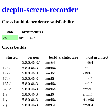
deepin-screen-recorder
Cross build dependency satisfiability
state
architectures
ok
any → any
Cross builds
started
version
build architecture
host architec
4 d
5.8.0.46-3.1
arm64
amd64
128 d
5.8.0.46-3
amd64
armhf
179 d
5.8.0.46-3
amd64
s390x
179 d
5.8.0.46-3
amd64
arm64
187 d
5.8.0.46-3
amd64
armhf
373 d
5.8.0.46-3
amd64
armel
1 y
5.8.0.46-3
amd64
armhf
1 y
5.8.0.46-3
amd64
riscv64
2 y
5.8.0.46-3
arm64
amd64