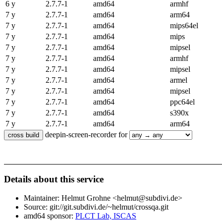
6 y
2.7.7-1
amd64
armhf
7 y
2.7.7-1
amd64
arm64
7 y
2.7.7-1
amd64
mips64el
7 y
2.7.7-1
amd64
mips
7 y
2.7.7-1
amd64
mipsel
7 y
2.7.7-1
amd64
armhf
7 y
2.7.7-1
amd64
mipsel
7 y
2.7.7-1
amd64
armel
7 y
2.7.7-1
amd64
mipsel
7 y
2.7.7-1
amd64
ppc64el
7 y
2.7.7-1
amd64
s390x
7 y
2.7.7-1
amd64
arm64
deepin-screen-recorder for
Details about this service
Maintainer: Helmut Grohne <helmut@subdivi.de>
Source: git://git.subdivi.de/~helmut/crossqa.git
amd64 sponsor:
PLCT Lab, ISCAS