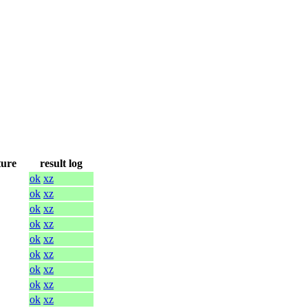
ture
result log
ok
xz
ok
xz
ok
xz
ok
xz
ok
xz
ok
xz
ok
xz
ok
xz
ok
xz