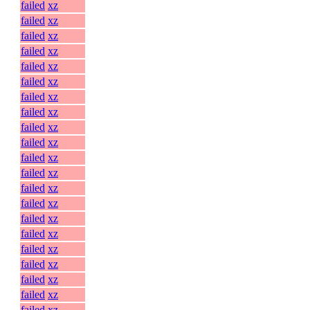
failed
xz
failed
xz
failed
xz
failed
xz
failed
xz
failed
xz
failed
xz
failed
xz
failed
xz
failed
xz
failed
xz
failed
xz
failed
xz
failed
xz
failed
xz
failed
xz
failed
xz
failed
xz
failed
xz
failed
xz
failed
xz