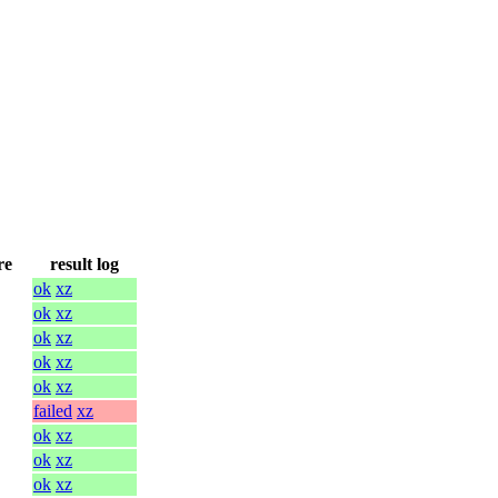
re
result log
ok
xz
ok
xz
ok
xz
ok
xz
ok
xz
failed
xz
ok
xz
ok
xz
ok
xz