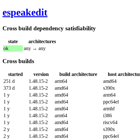
espeakedit
Cross build dependency satisfiability
state
architectures
ok
any → any
Cross builds
started
version
build architecture
host architectu
251 d
1.48.15-2
arm64
amd64
373 d
1.48.15-2
amd64
s390x
1 y
1.48.15-2
amd64
arm64
1 y
1.48.15-2
amd64
ppc64el
1 y
1.48.15-2
amd64
armhf
1 y
1.48.15-2
arm64
i386
1 y
1.48.15-2
amd64
riscv64
2 y
1.48.15-2
amd64
s390x
2 y
1.48.15-2
amd64
ppc64el