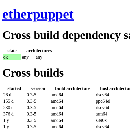
etherpuppet
Cross build dependency sat
state
architectures
ok
any → any
Cross builds
started
version
build architecture
host architectu
26 d
0.3-5
amd64
riscv64
155 d
0.3-5
amd64
ppc64el
230 d
0.3-5
amd64
riscv64
376 d
0.3-5
amd64
arm64
1 y
0.3-5
amd64
s390x
1 y
0.3-5
amd64
riscv64