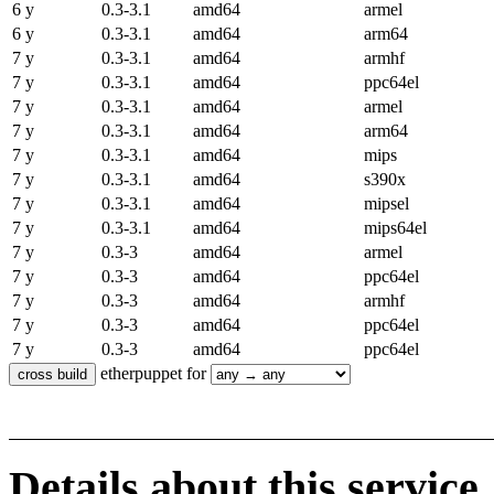
6 y
0.3-3.1
amd64
armel
6 y
0.3-3.1
amd64
arm64
7 y
0.3-3.1
amd64
armhf
7 y
0.3-3.1
amd64
ppc64el
7 y
0.3-3.1
amd64
armel
7 y
0.3-3.1
amd64
arm64
7 y
0.3-3.1
amd64
mips
7 y
0.3-3.1
amd64
s390x
7 y
0.3-3.1
amd64
mipsel
7 y
0.3-3.1
amd64
mips64el
7 y
0.3-3
amd64
armel
7 y
0.3-3
amd64
ppc64el
7 y
0.3-3
amd64
armhf
7 y
0.3-3
amd64
ppc64el
7 y
0.3-3
amd64
ppc64el
etherpuppet for
Details about this service