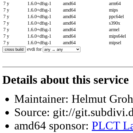
7 y
1.6.0+dfsg-1
amd64
arm64
7 y
1.6.0+dfsg-1
amd64
mips
7 y
1.6.0+dfsg-1
amd64
ppc64el
7 y
1.6.0+dfsg-1
amd64
s390x
7 y
1.6.0+dfsg-1
amd64
armel
7 y
1.6.0+dfsg-1
amd64
mips64el
7 y
1.6.0+dfsg-1
amd64
mipsel
evdi for
Details about this service
Maintainer: Helmut Gro
Source: git://git.subdivi
amd64 sponsor:
PLCT La