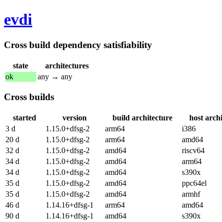
evdi
Cross build dependency satisfiability
state
architectures
ok
any → any
Cross builds
started
version
build architecture
host arch
3 d
1.15.0+dfsg-2
arm64
i386
20 d
1.15.0+dfsg-2
arm64
amd64
32 d
1.15.0+dfsg-2
amd64
riscv64
34 d
1.15.0+dfsg-2
amd64
arm64
34 d
1.15.0+dfsg-2
amd64
s390x
35 d
1.15.0+dfsg-2
amd64
ppc64el
35 d
1.15.0+dfsg-2
amd64
armhf
46 d
1.14.16+dfsg-1
arm64
amd64
90 d
1.14.16+dfsg-1
amd64
s390x