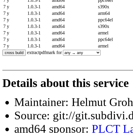
7 y
1.0.3-1
amd64
ppc64el
7 y
1.0.3-1
amd64
s390x
7 y
1.0.3-1
amd64
arm64
7 y
1.0.3-1
amd64
ppc64el
7 y
1.0.3-1
amd64
s390x
7 y
1.0.3-1
amd64
armel
7 y
1.0.3-1
amd64
ppc64el
7 y
1.0.3-1
amd64
armel
extractpdfmark for
Details about this service
Maintainer: Helmut Gro
Source: git://git.subdivi
amd64 sponsor:
PLCT La