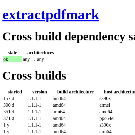
extractpdfmark
Cross build dependency sat
state
architectures
ok
any → any
Cross builds
started
version
build architecture
host architectu
157 d
1.1.1-1
amd64
s390x
300 d
1.1.1-1
amd64
armel
351 d
1.1.1-1
arm64
amd64
371 d
1.1.1-1
amd64
ppc64el
1 y
1.1.1-1
amd64
s390x
1 y
1.1.1-1
amd64
arm64