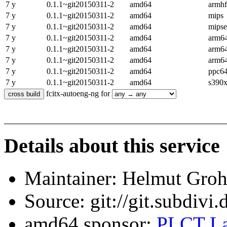
7 y
0.1.1~git20150311-2
amd64
armhf
7 y
0.1.1~git20150311-2
amd64
mips
7 y
0.1.1~git20150311-2
amd64
mipse
7 y
0.1.1~git20150311-2
amd64
arm6
7 y
0.1.1~git20150311-2
amd64
arm6
7 y
0.1.1~git20150311-2
amd64
arm6
7 y
0.1.1~git20150311-2
amd64
ppc64
7 y
0.1.1~git20150311-2
amd64
s390
fcitx-autoeng-ng for
Details about this service
Maintainer: Helmut Gro
Source: git://git.subdivi
amd64 sponsor:
PLCT La