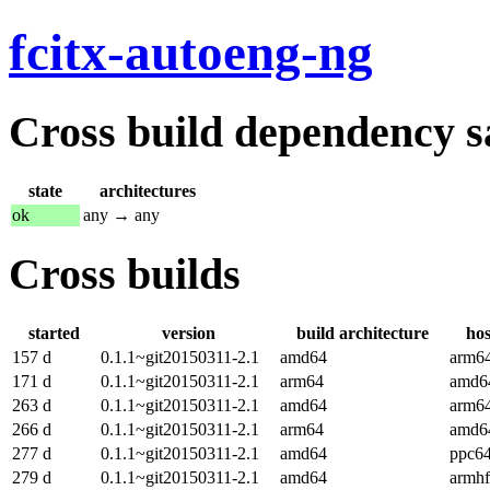
fcitx-autoeng-ng
Cross build dependency sat
state
architectures
ok
any → any
Cross builds
started
version
build architecture
hos
157 d
0.1.1~git20150311-2.1
amd64
arm6
171 d
0.1.1~git20150311-2.1
arm64
amd6
263 d
0.1.1~git20150311-2.1
amd64
arm6
266 d
0.1.1~git20150311-2.1
arm64
amd6
277 d
0.1.1~git20150311-2.1
amd64
ppc64
279 d
0.1.1~git20150311-2.1
amd64
armhf