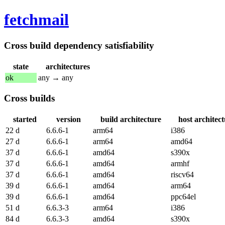
fetchmail
Cross build dependency satisfiability
state
architectures
ok
any → any
Cross builds
started
version
build architecture
host architec
22 d
6.6.6-1
arm64
i386
27 d
6.6.6-1
arm64
amd64
37 d
6.6.6-1
amd64
s390x
37 d
6.6.6-1
amd64
armhf
37 d
6.6.6-1
amd64
riscv64
39 d
6.6.6-1
amd64
arm64
39 d
6.6.6-1
amd64
ppc64el
51 d
6.6.3-3
arm64
i386
84 d
6.6.3-3
amd64
s390x