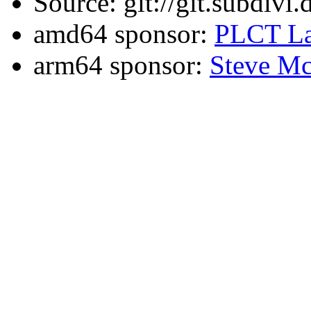
Source: git://git.subdivi
amd64 sponsor:
PLCT La
arm64 sponsor:
Steve Mc