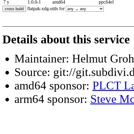
7 y
1.0.0-1
amd64
ppc64el
flatpak-xdg-utils for
Details about this service
Maintainer: Helmut Gro
Source: git://git.subdivi
amd64 sponsor:
PLCT La
arm64 sponsor:
Steve Mc