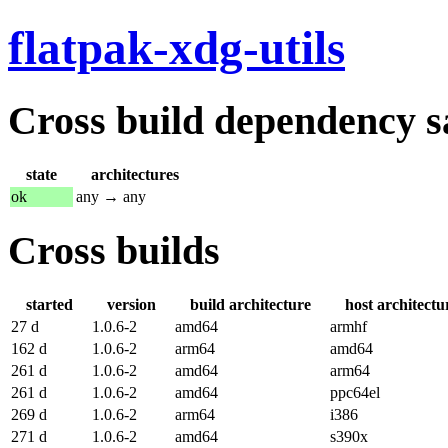
flatpak-xdg-utils
Cross build dependency sat
state
architectures
ok
any → any
Cross builds
started
version
build architecture
host architectu
27 d
1.0.6-2
amd64
armhf
162 d
1.0.6-2
arm64
amd64
261 d
1.0.6-2
amd64
arm64
261 d
1.0.6-2
amd64
ppc64el
269 d
1.0.6-2
arm64
i386
271 d
1.0.6-2
amd64
s390x