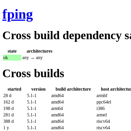
fping
Cross build dependency sat
state
architectures
ok
any → any
Cross builds
started
version
build architecture
host architectu
28 d
5.1-1
amd64
armhf
162 d
5.1-1
amd64
ppc64el
198 d
5.1-1
arm64
i386
281 d
5.1-1
amd64
armel
388 d
5.1-1
amd64
riscv64
1 y
5.1-1
amd64
riscv64