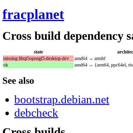
fracplanet
Cross build dependency sat
state
archite
missing libqt5opengl5-desktop-dev
amd64 → armhf
ok
amd64 → {arm64, ppc64el, ri
See also
bootstrap.debian.net
debcheck
Cross builds