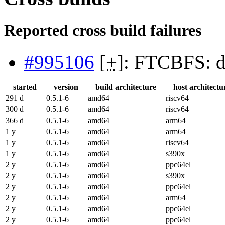
Reported cross build failures
#995106
[
+
]: FTCBFS: do
started
version
build architecture
host architectu
291 d
0.5.1-6
amd64
riscv64
300 d
0.5.1-6
amd64
riscv64
366 d
0.5.1-6
amd64
arm64
1 y
0.5.1-6
amd64
arm64
1 y
0.5.1-6
amd64
riscv64
1 y
0.5.1-6
amd64
s390x
2 y
0.5.1-6
amd64
ppc64el
2 y
0.5.1-6
amd64
s390x
2 y
0.5.1-6
amd64
ppc64el
2 y
0.5.1-6
amd64
arm64
2 y
0.5.1-6
amd64
ppc64el
2 y
0.5.1-6
amd64
ppc64el