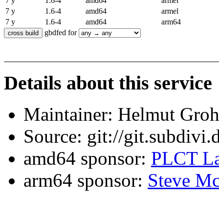
7 y
1.6-4
amd64
armel
7 y
1.6-4
amd64
armel
7 y
1.6-4
amd64
arm64
gbdfed for
Details about this service
Maintainer: Helmut Gro
Source: git://git.subdivi
amd64 sponsor:
PLCT La
arm64 sponsor:
Steve Mc