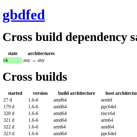
gbdfed
Cross build dependency sat
state
architectures
ok
any → any
Cross builds
started
version
build architecture
host architectu
27 d
1.6-6
amd64
armhf
179 d
1.6-6
amd64
ppc64el
320 d
1.6-6
amd64
riscv64
321 d
1.6-6
amd64
arm64
322 d
1.6-6
arm64
amd64
323 d
1.6-6
amd64
ppc64el