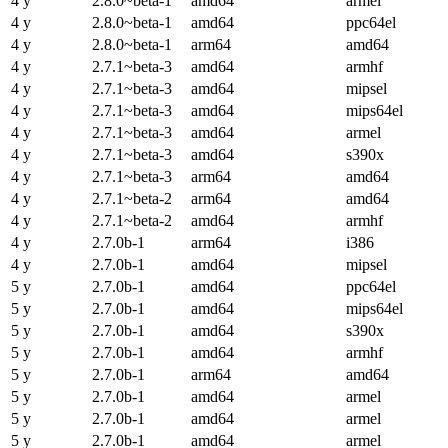
4 y
2.8.0~beta-1
amd64
armel
4 y
2.8.0~beta-1
amd64
ppc64el
4 y
2.8.0~beta-1
arm64
amd64
4 y
2.7.1~beta-3
amd64
armhf
4 y
2.7.1~beta-3
amd64
mipsel
4 y
2.7.1~beta-3
amd64
mips64el
4 y
2.7.1~beta-3
amd64
armel
4 y
2.7.1~beta-3
amd64
s390x
4 y
2.7.1~beta-3
arm64
amd64
4 y
2.7.1~beta-2
arm64
amd64
4 y
2.7.1~beta-2
amd64
armhf
4 y
2.7.0b-1
arm64
i386
4 y
2.7.0b-1
amd64
mipsel
5 y
2.7.0b-1
amd64
ppc64el
5 y
2.7.0b-1
amd64
mips64el
5 y
2.7.0b-1
amd64
s390x
5 y
2.7.0b-1
amd64
armhf
5 y
2.7.0b-1
arm64
amd64
5 y
2.7.0b-1
amd64
armel
5 y
2.7.0b-1
amd64
armel
5 y
2.7.0b-1
amd64
armel