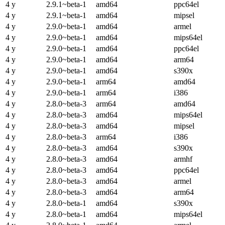
4 y
2.9.1~beta-1
amd64
ppc64el
4 y
2.9.1~beta-1
amd64
mipsel
4 y
2.9.0~beta-1
amd64
armel
4 y
2.9.0~beta-1
amd64
mips64el
4 y
2.9.0~beta-1
amd64
ppc64el
4 y
2.9.0~beta-1
amd64
arm64
4 y
2.9.0~beta-1
amd64
s390x
4 y
2.9.0~beta-1
arm64
amd64
4 y
2.9.0~beta-1
arm64
i386
4 y
2.8.0~beta-3
arm64
amd64
4 y
2.8.0~beta-3
amd64
mips64el
4 y
2.8.0~beta-3
amd64
mipsel
4 y
2.8.0~beta-3
arm64
i386
4 y
2.8.0~beta-3
amd64
s390x
4 y
2.8.0~beta-3
amd64
armhf
4 y
2.8.0~beta-3
amd64
ppc64el
4 y
2.8.0~beta-3
amd64
armel
4 y
2.8.0~beta-3
amd64
arm64
4 y
2.8.0~beta-1
amd64
s390x
4 y
2.8.0~beta-1
amd64
mips64el