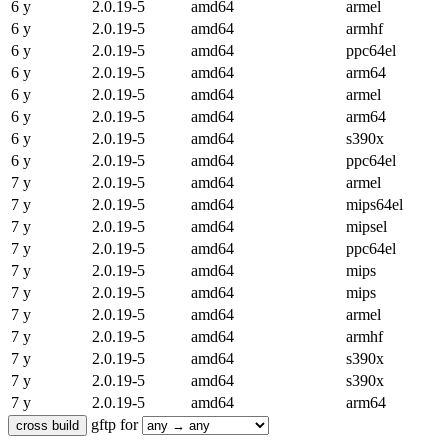
6 y
2.0.19-5
amd64
armel
6 y
2.0.19-5
amd64
armhf
6 y
2.0.19-5
amd64
ppc64el
6 y
2.0.19-5
amd64
arm64
6 y
2.0.19-5
amd64
armel
6 y
2.0.19-5
amd64
arm64
6 y
2.0.19-5
amd64
s390x
6 y
2.0.19-5
amd64
ppc64el
7 y
2.0.19-5
amd64
armel
7 y
2.0.19-5
amd64
mips64el
7 y
2.0.19-5
amd64
mipsel
7 y
2.0.19-5
amd64
ppc64el
7 y
2.0.19-5
amd64
mips
7 y
2.0.19-5
amd64
mips
7 y
2.0.19-5
amd64
armel
7 y
2.0.19-5
amd64
armhf
7 y
2.0.19-5
amd64
s390x
7 y
2.0.19-5
amd64
s390x
7 y
2.0.19-5
amd64
arm64
gftp for