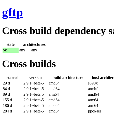
gftp
Cross build dependency sat
state
architectures
ok
any → any
Cross builds
started
version
build architecture
host archite
29 d
2.9.1~beta-5
amd64
s390x
84 d
2.9.1~beta-5
amd64
armhf
89 d
2.9.1~beta-5
arm64
amd64
155 d
2.9.1~beta-5
amd64
arm64
186 d
2.9.1~beta-5
amd64
arm64
284 d
2.9.1~beta-5
amd64
ppc64el