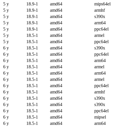
5 y
18.9-1
amd64
mips64el
5 y
18.9-1
amd64
armhf
5 y
18.9-1
amd64
s390x
5 y
18.9-1
amd64
arm64
5 y
18.9-1
amd64
ppc64el
5 y
18.5-1
amd64
armel
5 y
18.5-1
amd64
ppc64el
6 y
18.5-1
amd64
s390x
6 y
18.5-1
amd64
ppc64el
6 y
18.5-1
amd64
arm64
6 y
18.5-1
amd64
armel
6 y
18.5-1
amd64
arm64
6 y
18.5-1
amd64
armel
6 y
18.5-1
amd64
ppc64el
6 y
18.5-1
amd64
armhf
6 y
18.5-1
amd64
s390x
6 y
18.5-1
amd64
s390x
6 y
18.5-1
amd64
ppc64el
6 y
18.5-1
amd64
mipsel
6 y
18.5-1
amd64
arm64