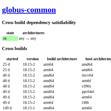
globus-common
Cross build dependency satisfiability
state
architectures
ok
any → any
Cross builds
started
version
build architecture
host architectu
25 d
18.15-2
arm64
amd64
25 d
18.15-2
arm64
amd64
40 d
18.15-2
amd64
riscv64
48 d
18.15-2
amd64
armhf
48 d
18.15-2
amd64
s390x
49 d
18.15-2
amd64
ppc64el
49 d
18.15-2
amd64
arm64
49 d
18.15-2
arm64
i386
149 d
18.15-1
amd64
arm64