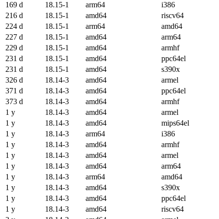
169 d
18.15-1
arm64
i386
216 d
18.15-1
amd64
riscv64
224 d
18.15-1
arm64
amd64
227 d
18.15-1
amd64
arm64
229 d
18.15-1
amd64
armhf
231 d
18.15-1
amd64
ppc64el
231 d
18.15-1
amd64
s390x
326 d
18.14-3
amd64
armel
371 d
18.14-3
amd64
ppc64el
373 d
18.14-3
amd64
armhf
1 y
18.14-3
amd64
armel
1 y
18.14-3
amd64
mips64el
1 y
18.14-3
arm64
i386
1 y
18.14-3
amd64
armhf
1 y
18.14-3
amd64
armel
1 y
18.14-3
amd64
arm64
1 y
18.14-3
arm64
amd64
1 y
18.14-3
amd64
s390x
1 y
18.14-3
amd64
ppc64el
1 y
18.14-3
amd64
riscv64