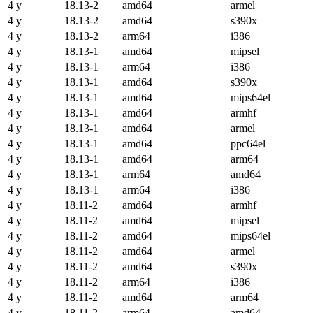
4 y
18.13-2
amd64
armel
4 y
18.13-2
amd64
s390x
4 y
18.13-2
arm64
i386
4 y
18.13-1
amd64
mipsel
4 y
18.13-1
arm64
i386
4 y
18.13-1
amd64
s390x
4 y
18.13-1
amd64
mips64el
4 y
18.13-1
amd64
armhf
4 y
18.13-1
amd64
armel
4 y
18.13-1
amd64
ppc64el
4 y
18.13-1
amd64
arm64
4 y
18.13-1
arm64
amd64
4 y
18.13-1
arm64
i386
4 y
18.11-2
amd64
armhf
4 y
18.11-2
amd64
mipsel
4 y
18.11-2
amd64
mips64el
4 y
18.11-2
amd64
armel
4 y
18.11-2
amd64
s390x
4 y
18.11-2
arm64
i386
4 y
18.11-2
amd64
arm64
4 y
18.11-2
arm64
amd64