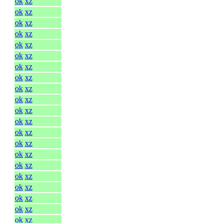
ok
xz
ok
xz
ok
xz
ok
xz
ok
xz
ok
xz
ok
xz
ok
xz
ok
xz
ok
xz
ok
xz
ok
xz
ok
xz
ok
xz
ok
xz
ok
xz
ok
xz
ok
xz
ok
xz
ok
xz
ok
xz