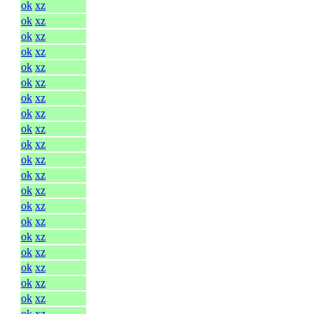
ok
xz
ok
xz
ok
xz
ok
xz
ok
xz
ok
xz
ok
xz
ok
xz
ok
xz
ok
xz
ok
xz
ok
xz
ok
xz
ok
xz
ok
xz
ok
xz
ok
xz
ok
xz
ok
xz
ok
xz
ok
xz