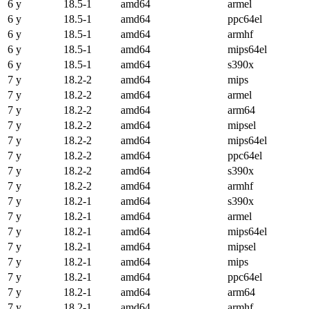
6 y
18.5-1
amd64
armel
6 y
18.5-1
amd64
ppc64el
6 y
18.5-1
amd64
armhf
6 y
18.5-1
amd64
mips64el
6 y
18.5-1
amd64
s390x
7 y
18.2-2
amd64
mips
7 y
18.2-2
amd64
armel
7 y
18.2-2
amd64
arm64
7 y
18.2-2
amd64
mipsel
7 y
18.2-2
amd64
mips64el
7 y
18.2-2
amd64
ppc64el
7 y
18.2-2
amd64
s390x
7 y
18.2-2
amd64
armhf
7 y
18.2-1
amd64
s390x
7 y
18.2-1
amd64
armel
7 y
18.2-1
amd64
mips64el
7 y
18.2-1
amd64
mipsel
7 y
18.2-1
amd64
mips
7 y
18.2-1
amd64
ppc64el
7 y
18.2-1
amd64
arm64
7 y
18.2-1
amd64
armhf