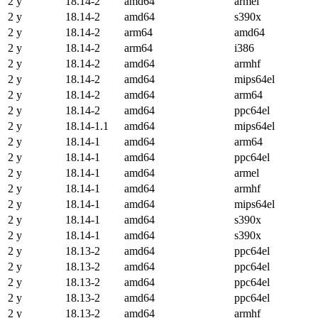
2 y
18.14-2
amd64
armel
2 y
18.14-2
amd64
s390x
2 y
18.14-2
arm64
amd64
2 y
18.14-2
arm64
i386
2 y
18.14-2
amd64
armhf
2 y
18.14-2
amd64
mips64el
2 y
18.14-2
amd64
arm64
2 y
18.14-2
amd64
ppc64el
2 y
18.14-1.1
amd64
mips64el
2 y
18.14-1
amd64
arm64
2 y
18.14-1
amd64
ppc64el
2 y
18.14-1
amd64
armel
2 y
18.14-1
amd64
armhf
2 y
18.14-1
amd64
mips64el
2 y
18.14-1
amd64
s390x
2 y
18.14-1
amd64
s390x
2 y
18.13-2
amd64
ppc64el
2 y
18.13-2
amd64
ppc64el
2 y
18.13-2
amd64
ppc64el
2 y
18.13-2
amd64
ppc64el
2 y
18.13-2
amd64
armhf