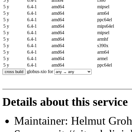
5 y
6.4-1
arm64
i386
5 y
6.4-1
amd64
mipsel
5 y
6.4-1
amd64
arm64
5 y
6.4-1
amd64
ppc64el
5 y
6.4-1
amd64
mips64el
5 y
6.4-1
amd64
mipsel
5 y
6.4-1
amd64
armhf
5 y
6.4-1
amd64
s390x
5 y
6.4-1
amd64
arm64
5 y
6.4-1
amd64
armel
5 y
6.4-1
amd64
ppc64el
globus-xio for
Details about this service
Maintainer: Helmut Gro