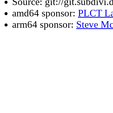
Source: git://git.subdivi
amd64 sponsor:
PLCT La
arm64 sponsor:
Steve Mc