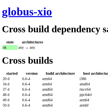
globus-xio
Cross build dependency sat
state
architectures
ok
any → any
Cross builds
started
version
build architecture
host architectu
20 d
6.6-4
arm64
i386
34 d
6.6-4
arm64
amd64
37 d
6.6-4
amd64
riscv64
48 d
6.6-4
amd64
ppc64el
49 d
6.6-4
amd64
arm64
50 d
6.6-4
amd64
armhf