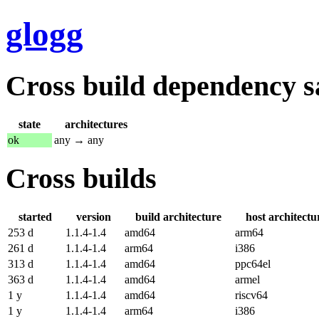
glogg
Cross build dependency sat
state
architectures
ok
any → any
Cross builds
started
version
build architecture
host architectu
253 d
1.1.4-1.4
amd64
arm64
261 d
1.1.4-1.4
arm64
i386
313 d
1.1.4-1.4
amd64
ppc64el
363 d
1.1.4-1.4
amd64
armel
1 y
1.1.4-1.4
amd64
riscv64
1 y
1.1.4-1.4
arm64
i386