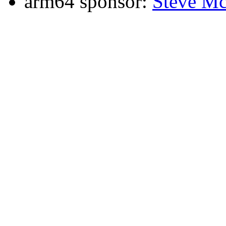
arm64 sponsor:
Steve Mc