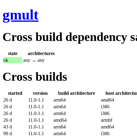
gmult
Cross build dependency sat
state
architectures
ok
any → any
Cross builds
started
version
build architecture
host architectu
26 d
11.0-1.1
arm64
amd64
26 d
11.0-1.1
arm64
i386
26 d
11.0-1.1
arm64
i386
26 d
11.0-1.1
amd64
armhf
43 d
11.0-1.1
arm64
amd64
99 d
11.0-1.1
arm64
i386