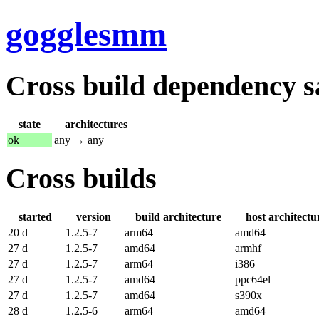
gogglesmm
Cross build dependency sat
state
architectures
ok
any → any
Cross builds
started
version
build architecture
host architectu
20 d
1.2.5-7
arm64
amd64
27 d
1.2.5-7
amd64
armhf
27 d
1.2.5-7
arm64
i386
27 d
1.2.5-7
amd64
ppc64el
27 d
1.2.5-7
amd64
s390x
28 d
1.2.5-6
arm64
amd64