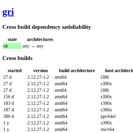
gri
Cross build dependency satisfiability
state
architectures
ok
any → any
Cross builds
started
version
build architecture
host architect
27 d
2.12.27-1.2
arm64
i386
27 d
2.12.27-1.2
amd64
s390x
27 d
2.12.27-1.2
arm64
i386
156 d
2.12.27-1.2
amd64
s390x
183 d
2.12.27-1.2
amd64
s390x
187 d
2.12.27-1.2
amd64
s390x
386 d
2.12.27-1.2
amd64
ppc64el
1 y
2.12.27-1.2
amd64
s390x
1 y
2.12.27-1.2
amd64
riscv64