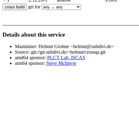
gri for
Details about this service
Maintainer: Helmut Grohne <helmut@subdivi.de>
Source: git://git.subdivi.de/~helmut/crossqa.git
amd64 sponsor:
PLCT Lab, ISCAS
arm64 sponsor:
Steve McIntyre