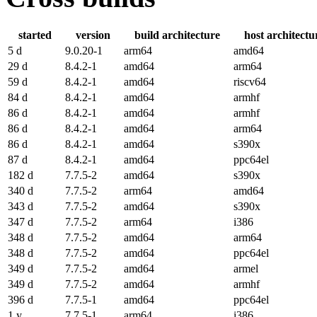
started
version
build architecture
host architectu
5 d
9.0.20-1
arm64
amd64
29 d
8.4.2-1
amd64
arm64
59 d
8.4.2-1
amd64
riscv64
84 d
8.4.2-1
amd64
armhf
86 d
8.4.2-1
amd64
armhf
86 d
8.4.2-1
amd64
arm64
86 d
8.4.2-1
amd64
s390x
87 d
8.4.2-1
amd64
ppc64el
182 d
7.7.5-2
amd64
s390x
340 d
7.7.5-2
arm64
amd64
343 d
7.7.5-2
amd64
s390x
347 d
7.7.5-2
arm64
i386
348 d
7.7.5-2
amd64
arm64
348 d
7.7.5-2
amd64
ppc64el
349 d
7.7.5-2
amd64
armel
349 d
7.7.5-2
amd64
armhf
396 d
7.7.5-1
amd64
ppc64el
1 y
7.7.5-1
arm64
i386