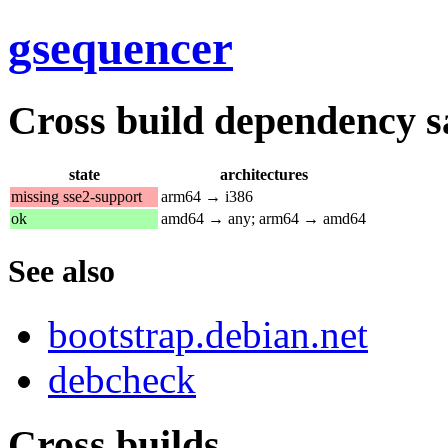
gsequencer
Cross build dependency sat
state
architectures
missing sse2-support
arm64 → i386
ok
amd64 → any; arm64 → amd64
See also
bootstrap.debian.net
debcheck
Cross builds