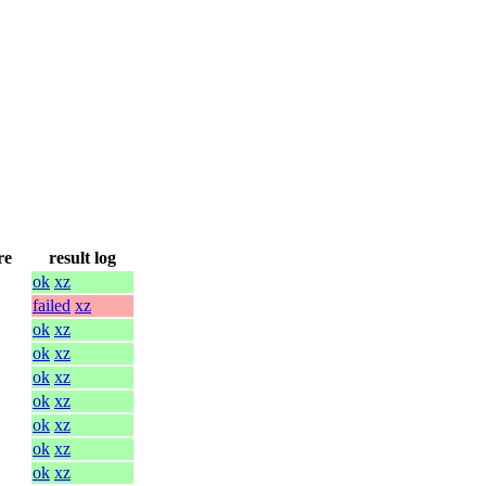
re
result log
ok
xz
failed
xz
ok
xz
ok
xz
ok
xz
ok
xz
ok
xz
ok
xz
ok
xz