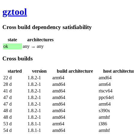
gztool
Cross build dependency satisfiability
state
architectures
ok
any → any
Cross builds
started
version
build architecture
host architectu
22 d
1.8.2-1
arm64
amd64
28 d
1.8.2-1
amd64
arm64
41 d
1.8.2-1
amd64
riscv64
47 d
1.8.2-1
amd64
ppc64el
47 d
1.8.2-1
amd64
arm64
48 d
1.8.2-1
amd64
s390x
48 d
1.8.2-1
amd64
armhf
53 d
1.8.1-1
arm64
i386
54 d
1.8.1-1
amd64
armhf