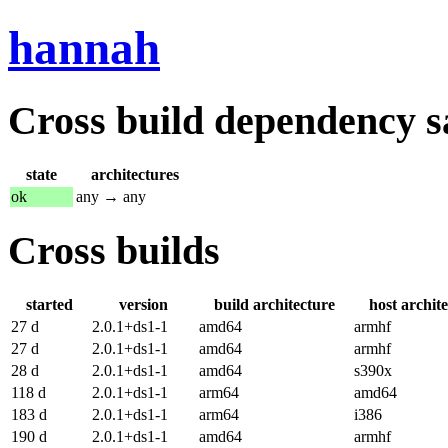
hannah
Cross build dependency sat
state
architectures
ok
any → any
Cross builds
started
version
build architecture
host archit
27 d
2.0.1+ds1-1
amd64
armhf
27 d
2.0.1+ds1-1
amd64
armhf
28 d
2.0.1+ds1-1
amd64
s390x
118 d
2.0.1+ds1-1
arm64
amd64
183 d
2.0.1+ds1-1
arm64
i386
190 d
2.0.1+ds1-1
amd64
armhf