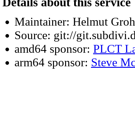
Details about this service
Maintainer: Helmut Gro
Source: git://git.subdivi
amd64 sponsor:
PLCT La
arm64 sponsor:
Steve Mc