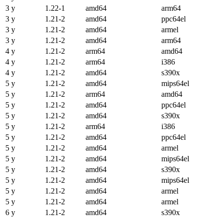
3 y
1.22-1
amd64
arm64
3 y
1.21-2
amd64
ppc64el
3 y
1.21-2
amd64
armel
3 y
1.21-2
amd64
arm64
4 y
1.21-2
arm64
amd64
4 y
1.21-2
arm64
i386
4 y
1.21-2
amd64
s390x
5 y
1.21-2
amd64
mips64el
5 y
1.21-2
arm64
amd64
5 y
1.21-2
amd64
ppc64el
5 y
1.21-2
amd64
s390x
5 y
1.21-2
arm64
i386
5 y
1.21-2
amd64
ppc64el
5 y
1.21-2
amd64
armel
5 y
1.21-2
amd64
mips64el
5 y
1.21-2
amd64
s390x
5 y
1.21-2
amd64
mips64el
5 y
1.21-2
amd64
armel
5 y
1.21-2
amd64
armel
6 y
1.21-2
amd64
s390x