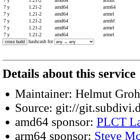
7 y
1.21-2
amd64
armhf
7 y
1.21-2
amd64
arm64
7 y
1.21-2
amd64
armel
7 y
1.21-2
amd64
armhf
7 y
1.21-2
amd64
armel
7 y
1.21-2
amd64
armel
hashcash for
Details about this service
Maintainer: Helmut Gro
Source: git://git.subdivi
amd64 sponsor:
PLCT La
arm64 sponsor:
Steve Mc