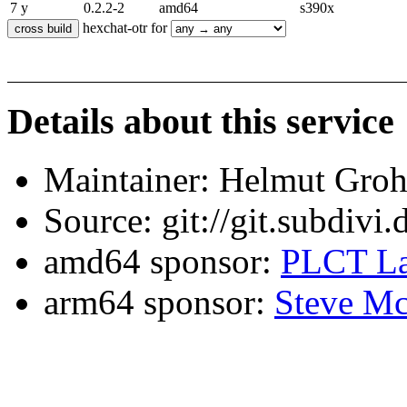
7 y
0.2.2-2
amd64
s390x
hexchat-otr for
Details about this service
Maintainer: Helmut Gro
Source: git://git.subdivi
amd64 sponsor:
PLCT La
arm64 sponsor:
Steve Mc