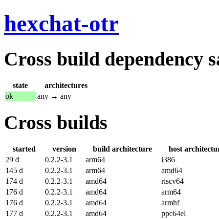
hexchat-otr
Cross build dependency sat
state
architectures
ok
any → any
Cross builds
started
version
build architecture
host architectu
29 d
0.2.2-3.1
arm64
i386
145 d
0.2.2-3.1
arm64
amd64
174 d
0.2.2-3.1
amd64
riscv64
176 d
0.2.2-3.1
amd64
arm64
176 d
0.2.2-3.1
amd64
armhf
177 d
0.2.2-3.1
amd64
ppc64el