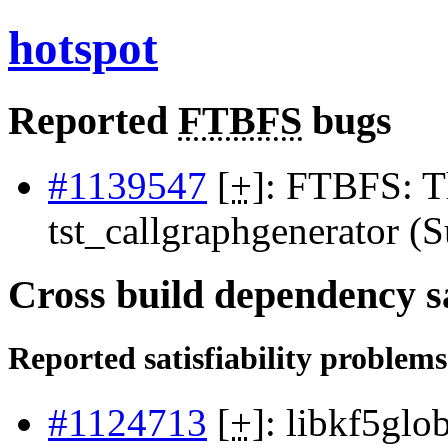
hotspot
Reported
FTBFS
bugs
#1139547
[
+
]: FTBFS: T
tst_callgraphgenerator (
Cross build dependency sat
Reported satisfiability problems
#1124713
[
+
]: libkf5glo