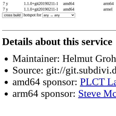
7 y
1.1.0+git20190211-1
amd64
arm64
7 y
1.1.0+git20190211-1
amd64
armel
hotspot for
Details about this service
Maintainer: Helmut Gro
Source: git://git.subdivi
amd64 sponsor:
PLCT La
arm64 sponsor:
Steve Mc