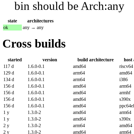
bin should be Arch:any
state
architectures
ok
any → any
Cross builds
started
version
build architecture
host 
117 d
1.6.0-0.1
amd64
riscv64
129 d
1.6.0-0.1
arm64
amd64
134 d
1.6.0-0.1
arm64
i386
156 d
1.6.0-0.1
amd64
arm64
156 d
1.6.0-0.1
amd64
armhf
156 d
1.6.0-0.1
amd64
s390x
156 d
1.6.0-0.1
amd64
ppc64e
1 y
1.3.0-2
amd64
arm64
1 y
1.3.0-2
amd64
s390x
2 y
1.3.0-2
arm64
amd64
2 y
1.3.0-2
amd64
arm64