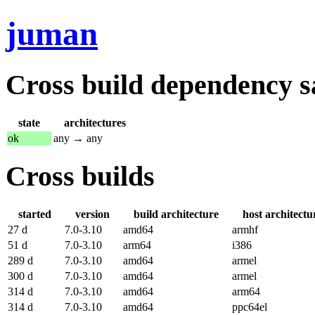
juman
Cross build dependency sat
state
architectures
ok
any → any
Cross builds
started
version
build architecture
host architectu
27 d
7.0-3.10
amd64
armhf
51 d
7.0-3.10
arm64
i386
289 d
7.0-3.10
amd64
armel
300 d
7.0-3.10
amd64
armel
314 d
7.0-3.10
amd64
arm64
314 d
7.0-3.10
amd64
ppc64el