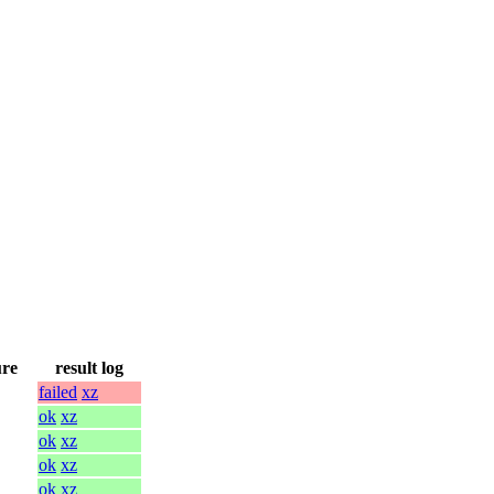
ure
result log
failed
xz
ok
xz
ok
xz
ok
xz
ok
xz