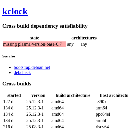
kclock
Cross build dependency satisfiability
state
architectures
missing plasma-version-base-6.7
any → any
See also
bootstrap.debian.net
debcheck
Cross builds
started
version
build architecture
host architect
127 d
25.12.3-1
amd64
s390x
134 d
25.12.3-1
amd64
arm64
134 d
25.12.3-1
amd64
ppc64el
134 d
25.12.3-1
amd64
armhf
216 d
25.08.3-1
amd64
riscv64