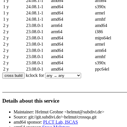
1 y
24.08.1-1
amd64
arm64
1 y
24.08.1-1
amd64
s390x
1 y
24.08.1-1
amd64
armel
1 y
24.08.1-1
amd64
armhf
2 y
23.08.0-1
arm64
amd64
2 y
23.08.0-1
arm64
i386
2 y
23.08.0-1
amd64
mips64el
2 y
23.08.0-1
amd64
armel
2 y
23.08.0-1
amd64
arm64
2 y
23.08.0-1
amd64
armhf
2 y
23.08.0-1
amd64
s390x
2 y
23.08.0-1
amd64
ppc64el
kclock for
Details about this service
Maintainer: Helmut Grohne <helmut@subdivi.de>
Source: git://git.subdivi.de/~helmut/crossqa.git
amd64 sponsor:
PLCT Lab, ISCAS