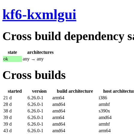
kf6-kxmlgui
Cross build dependency sat
state
architectures
ok
any → any
Cross builds
started
version
build architecture
host architectu
21 d
6.26.0-1
arm64
i386
28 d
6.26.0-1
amd64
armhf
38 d
6.26.0-1
amd64
s390x
39 d
6.26.0-1
arm64
amd64
39 d
6.26.0-1
amd64
armhf
43 d
6.26.0-1
amd64
arm64