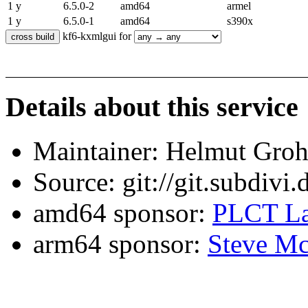
1 y
6.5.0-2
amd64
armel
1 y
6.5.0-1
amd64
s390x
kf6-kxmlgui for
Details about this service
Maintainer: Helmut Gro
Source: git://git.subdivi
amd64 sponsor:
PLCT La
arm64 sponsor:
Steve Mc