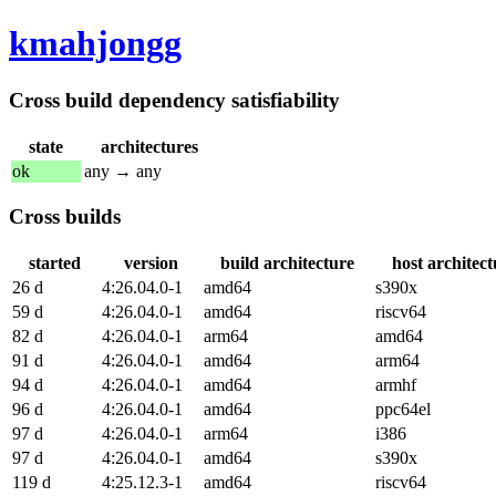
kmahjongg
Cross build dependency satisfiability
state
architectures
ok
any → any
Cross builds
started
version
build architecture
host architect
26 d
4:26.04.0-1
amd64
s390x
59 d
4:26.04.0-1
amd64
riscv64
82 d
4:26.04.0-1
arm64
amd64
91 d
4:26.04.0-1
amd64
arm64
94 d
4:26.04.0-1
amd64
armhf
96 d
4:26.04.0-1
amd64
ppc64el
97 d
4:26.04.0-1
arm64
i386
97 d
4:26.04.0-1
amd64
s390x
119 d
4:25.12.3-1
amd64
riscv64