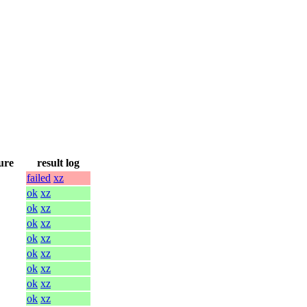
ure
result log
failed
xz
ok
xz
ok
xz
ok
xz
ok
xz
ok
xz
ok
xz
ok
xz
ok
xz