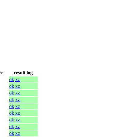
re
result log
ok
xz
ok
xz
ok
xz
ok
xz
ok
xz
ok
xz
ok
xz
ok
xz
ok
xz