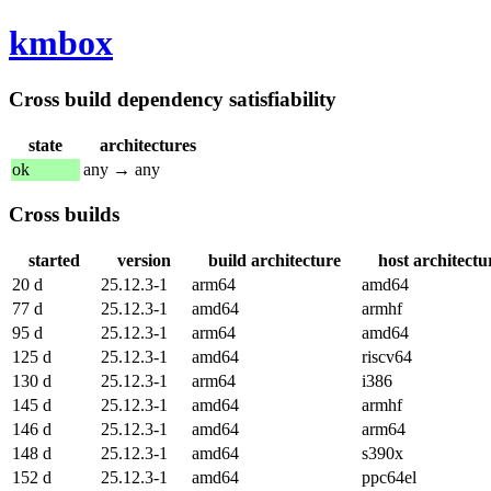
kmbox
Cross build dependency satisfiability
state
architectures
ok
any → any
Cross builds
started
version
build architecture
host architectu
20 d
25.12.3-1
arm64
amd64
77 d
25.12.3-1
amd64
armhf
95 d
25.12.3-1
arm64
amd64
125 d
25.12.3-1
amd64
riscv64
130 d
25.12.3-1
arm64
i386
145 d
25.12.3-1
amd64
armhf
146 d
25.12.3-1
amd64
arm64
148 d
25.12.3-1
amd64
s390x
152 d
25.12.3-1
amd64
ppc64el