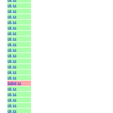
ok
xz
ok
xz
ok
xz
ok
xz
ok
xz
ok
xz
ok
xz
ok
xz
ok
xz
ok
xz
ok
xz
ok
xz
ok
xz
ok
xz
failed
xz
ok
xz
ok
xz
ok
xz
ok
xz
ok
xz