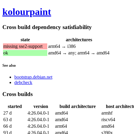
kolourpaint
Cross build dependency satisfiability
state
architectures
missing sse2-support
arm64 → i386
ok
amd64 → any; arm64 → amd64
See also
bootstrap.debian.net
debcheck
Cross builds
started
version
build architecture
host architect
27 d
4:26.04.0-1
amd64
armhf
63 d
4:26.04.0-1
amd64
riscv64
66 d
4:26.04.0-1
arm64
amd64
93 d
4:26.04.0-1
amd64
s390x