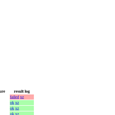
ure
result log
failed
xz
ok
xz
ok
xz
ok
xz