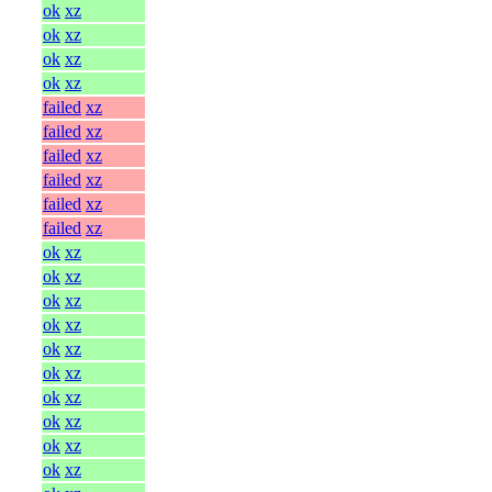
ok
xz
ok
xz
ok
xz
ok
xz
failed
xz
failed
xz
failed
xz
failed
xz
failed
xz
failed
xz
ok
xz
ok
xz
ok
xz
ok
xz
ok
xz
ok
xz
ok
xz
ok
xz
ok
xz
ok
xz