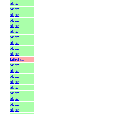
ok
xz
ok
xz
ok
xz
ok
xz
ok
xz
ok
xz
ok
xz
ok
xz
ok
xz
ok
xz
failed
xz
ok
xz
ok
xz
ok
xz
ok
xz
ok
xz
ok
xz
ok
xz
ok
xz
ok
xz