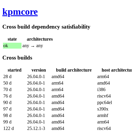
kpmcore
Cross build dependency satisfiability
state
architectures
ok
any → any
Cross builds
started
version
build architecture
host architectu
28 d
26.04.0-1
amd64
arm64
50 d
26.04.0-1
arm64
amd64
70 d
26.04.0-1
arm64
i386
76 d
26.04.0-1
amd64
riscv64
90 d
26.04.0-1
amd64
ppc64el
97 d
26.04.0-1
amd64
s390x
98 d
26.04.0-1
amd64
armhf
99 d
26.04.0-1
amd64
arm64
122 d
25.12.1-3
amd64
riscv64