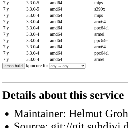
7 y
3.3.0-5
amd64
mips
7 y
3.3.0-5
amd64
s390x
7 y
3.3.0-4
amd64
mips
7 y
3.3.0-4
amd64
arm64
7 y
3.3.0-4
amd64
ppc64el
7 y
3.3.0-4
amd64
armel
7 y
3.3.0-4
amd64
ppc64el
7 y
3.3.0-4
amd64
arm64
7 y
3.3.0-4
amd64
ppc64el
7 y
3.3.0-4
amd64
armel
kpmcore for
Details about this service
Maintainer: Helmut Gro
Source: git://git.subdivi