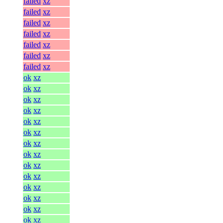
failed
xz
failed
xz
failed
xz
failed
xz
failed
xz
failed
xz
failed
xz
ok
xz
ok
xz
ok
xz
ok
xz
ok
xz
ok
xz
ok
xz
ok
xz
ok
xz
ok
xz
ok
xz
ok
xz
ok
xz
ok
xz