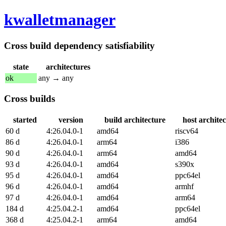
kwalletmanager
Cross build dependency satisfiability
state
architectures
ok
any → any
Cross builds
started
version
build architecture
host archite
60 d
4:26.04.0-1
amd64
riscv64
86 d
4:26.04.0-1
arm64
i386
90 d
4:26.04.0-1
arm64
amd64
93 d
4:26.04.0-1
amd64
s390x
95 d
4:26.04.0-1
amd64
ppc64el
96 d
4:26.04.0-1
amd64
armhf
97 d
4:26.04.0-1
amd64
arm64
184 d
4:25.04.2-1
amd64
ppc64el
368 d
4:25.04.2-1
arm64
amd64