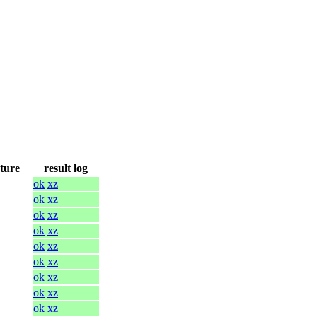
cture
result log
ok
xz
ok
xz
ok
xz
ok
xz
ok
xz
ok
xz
ok
xz
ok
xz
ok
xz