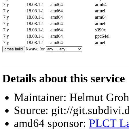
7 y
18.08.1-1
amd64
arm64
7 y
18.08.1-1
amd64
armel
7 y
18.08.1-1
amd64
arm64
7 y
18.08.1-1
amd64
armel
7 y
18.08.1-1
amd64
s390x
7 y
18.08.1-1
amd64
ppc64el
7 y
18.08.1-1
amd64
armel
kwave for
Details about this service
Maintainer: Helmut Gro
Source: git://git.subdivi
amd64 sponsor:
PLCT La