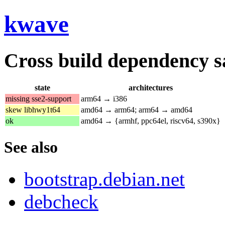
kwave
Cross build dependency sat
state
architectures
missing sse2-support
arm64 → i386
skew libhwy1t64
amd64 → arm64; arm64 → amd64
ok
amd64 → {armhf, ppc64el, riscv64, s390x}
See also
bootstrap.debian.net
debcheck